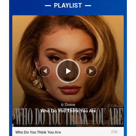
PLAYLIST
Lecteur
audio
Iz Divine
0:00
/
2:52
Who Do You Think You Are
2:52
Who Do You Think You Are