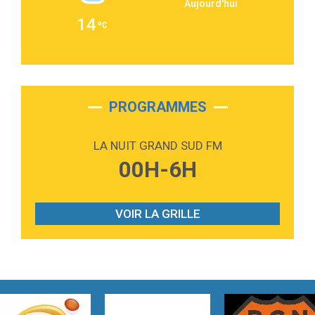
Aujourd'hui
2:36
Passenger
14
Alex Warren
3:40
Outta Sight
Tabi Yosha
2:28
On My Soul
Bruno Mars
PROGRAMMES
2:59
Love sensation
Madonna
LA NUIT GRAND SUD FM
3:59
Lost boys
00H-6H
Phoebe Bridgers
3:07
Look At My Life
Gracie Abrams
VOIR LA GRILLE
2:54
I Knew It, I Knew You
Taylor Swift
2:45
How It Was Before
Tom Gregory
3:40
Heaven On Your Mind