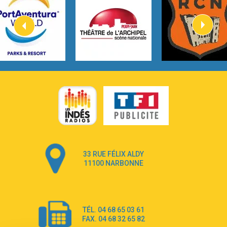
Kygo
2:57
Heart On Fire
Lovecats
3:14
Hate that i made you love me
Ariana Grande –
3:22
Go that high
Ray Dalton
2:58
Get Away
Pony Pony Run Run
3:26
From Down Here
Lola Young
33 RUE FÉLIX ALDY
4:33
Dancing on my own
11100 NARBONNE
Robyn
3:39
Dai Dai
Shakira & Burna Boy
TÉL. 04 68 65 03 61
3:18
Black Prada Dress
FAX. 04 68 32 65 82
Ellie Goulding