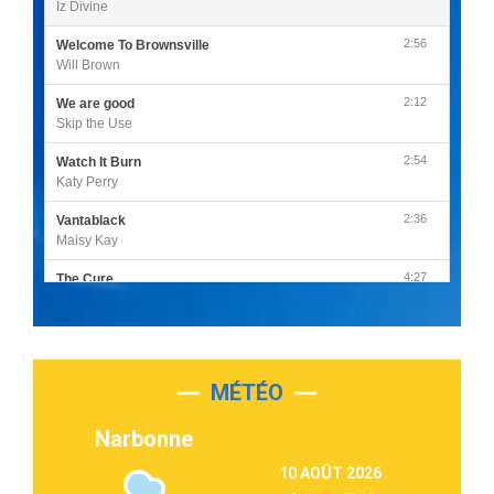
Iz Divine
2:56
Welcome To Brownsville
Will Brown
2:12
We are good
Skip the Use
2:54
Watch It Burn
Katy Perry
2:36
Vantablack
Maisy Kay
4:27
The Cure
Olivia Rodrigo
2:55
Sleepless in a Hotel Room
Luke Combs
MÉTÉO
3:03
Second Chance
Lukas Graham
Narbonne
3:09
Repeat It
10 AOÛT 2026
Martin Garrix & Ed Sheeran