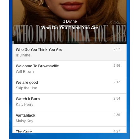
Iz Divine
0:00
/
2:52
Who Do You Think You Are
2:52
Who Do You Think You Are
Iz Divine
2:56
Welcome To Brownsville
Will Brown
2:12
We are good
Skip the Use
2:54
Watch It Burn
Katy Perry
2:36
Vantablack
Maisy Kay
4:27
The Cure
Olivia Rodrigo