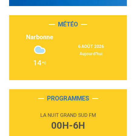
2:55
Sleepless in a Hotel Room
Luke Combs
MÉTÉO
3:03
Second Chance
Lukas Graham
Narbonne
3:09
Repeat It
6 AOÛT 2026
Martin Garrix & Ed Sheeran
Aujourd'hui
2:36
Passenger
14
Alex Warren
3:40
Outta Sight
Tabi Yosha
2:28
On My Soul
Bruno Mars
PROGRAMMES
2:59
Love sensation
Madonna
LA NUIT GRAND SUD FM
3:59
Lost boys
00H-6H
Phoebe Bridgers