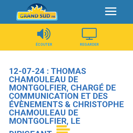
Panneau de gestion des cookies
ÉCOUTER
REGARDER
12-07-24 : THOMAS
CHAMOULEAU DE
MONTGOLFIER, CHARGÉ DE
COMMUNICATION ET DES
ÉVÈNEMENTS & CHRISTOPHE
CHAMOULEAU DE
MONTGOLFIER, LE