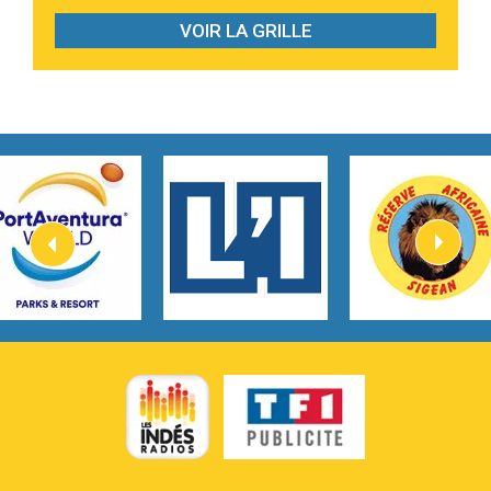
3:07
Look At My Life
Gracie Abrams
VOIR LA GRILLE
2:54
I Knew It, I Knew You
Taylor Swift
2:45
How It Was Before
Tom Gregory
3:40
Heaven On Your Mind
Kygo
2:57
Heart On Fire
Lovecats
3:14
Hate that i made you love me
Ariana Grande –
3:22
Go that high
Ray Dalton
2:58
Get Away
Pony Pony Run Run
3:26
From Down Here