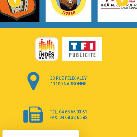
Lovecats
3:14
Hate that i made you love me
Ariana Grande –
3:22
Go that high
Ray Dalton
2:58
Get Away
Pony Pony Run Run
3:26
From Down Here
Lola Young
33 RUE FÉLIX ALDY
4:33
Dancing on my own
11100 NARBONNE
Robyn
3:39
Dai Dai
Shakira & Burna Boy
TÉL. 04 68 65 03 61
3:18
Black Prada Dress
FAX. 04 68 32 65 82
Ellie Goulding
2:55
A Sea of Ways and Lights
Jey Khemeya