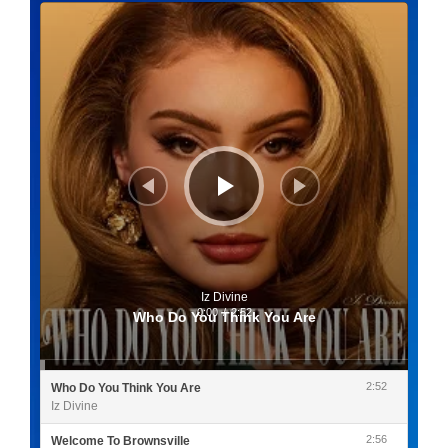
Lecteur
audio
Iz Divine
0:00
/
2:52
Who Do You Think You Are
2:52
Who Do You Think You Are
Iz Divine
2:56
Welcome To Brownsville