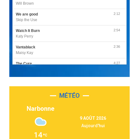
Will Brown
2:12
We are good
Skip the Use
2:54
Watch It Burn
Katy Perry
2:36
Vantablack
Maisy Kay
4:27
The Cure
Olivia Rodrigo
2:55
Sleepless in a Hotel Room
Luke Combs
MÉTÉO
3:03
Second Chance
Lukas Graham
Narbonne
3:09
Repeat It
9 AOÛT 2026
Martin Garrix & Ed Sheeran
Aujourd'hui
2:36
Passenger
14
Alex Warren