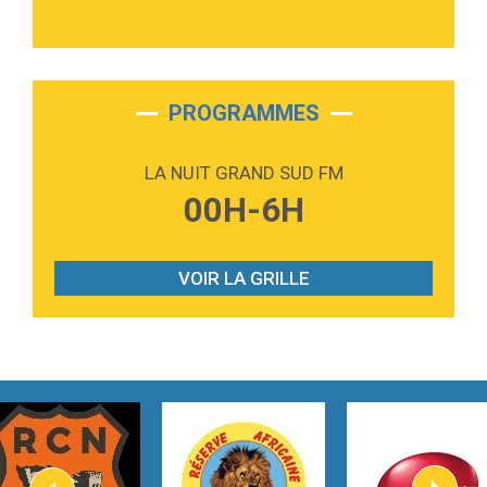
3:40
Outta Sight
Tabi Yosha
2:28
On My Soul
Bruno Mars
PROGRAMMES
2:59
Love sensation
Madonna
LA NUIT GRAND SUD FM
3:59
Lost boys
00H-6H
Phoebe Bridgers
3:07
Look At My Life
Gracie Abrams
VOIR LA GRILLE
2:54
I Knew It, I Knew You
Taylor Swift
2:45
How It Was Before
Tom Gregory
3:40
Heaven On Your Mind
Kygo
2:57
Heart On Fire