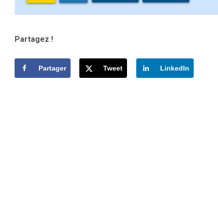
Partagez !
Partager
Tweet
LinkedIn