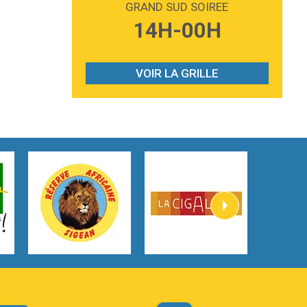
GRAND SUD SOIREE
3:59
Lost boys
14H-00H
Phoebe Bridgers
3:07
Look At My Life
Gracie Abrams
VOIR LA GRILLE
2:54
I Knew It, I Knew You
Taylor Swift
2:45
How It Was Before
Tom Gregory
3:40
Heaven On Your Mind
Kygo
2:57
Heart On Fire
Lovecats
3:14
Hate that i made you love me
Ariana Grande –
3:22
Go that high
Ray Dalton