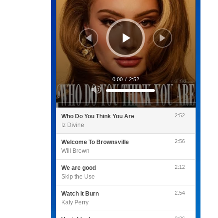
0:00
/
2:52
Utilisez
les
flèches
haut/bas
pour
2:52
Who Do You Think You Are
augmenter
ou
Iz Divine
diminuer
le
volume.
2:56
Welcome To Brownsville
Will Brown
2:12
We are good
Skip the Use
2:54
Watch It Burn
Katy Perry