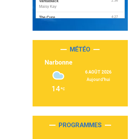
2:36
Vantablack
Maisy Kay
4:27
The Cure
Olivia Rodrigo
2:55
Sleepless in a Hotel Room
Luke Combs
MÉTÉO
3:03
Second Chance
Lukas Graham
Narbonne
3:09
Repeat It
6 AOÛT 2026
Martin Garrix & Ed Sheeran
Aujourd'hui
2:36
Passenger
14
Alex Warren
3:40
Outta Sight
Tabi Yosha
2:28
On My Soul
Bruno Mars
PROGRAMMES
2:59
Love sensation
Madonna