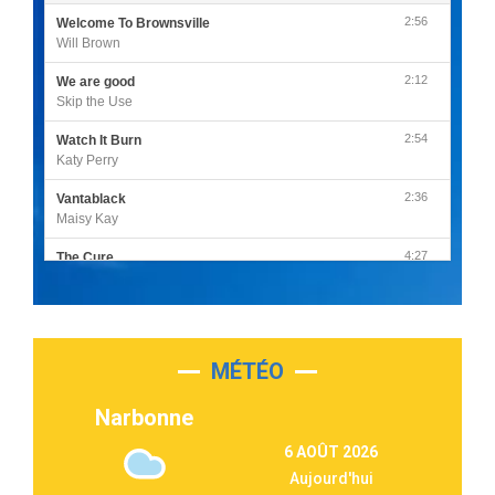
2:56
Welcome To Brownsville
Will Brown
2:12
We are good
Skip the Use
2:54
Watch It Burn
Katy Perry
2:36
Vantablack
Maisy Kay
4:27
The Cure
Olivia Rodrigo
2:55
Sleepless in a Hotel Room
Luke Combs
MÉTÉO
3:03
Second Chance
Lukas Graham
Narbonne
3:09
Repeat It
6 AOÛT 2026
Martin Garrix & Ed Sheeran
Aujourd'hui
2:36
Passenger