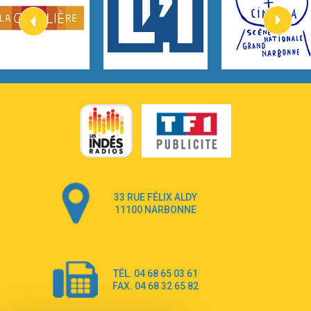
2:57
Heart On Fire
Lovecats
3:14
Hate that i made you love me
Ariana Grande –
3:22
Go that high
Ray Dalton
2:58
Get Away
Pony Pony Run Run
3:26
From Down Here
Lola Young
33 RUE FÉLIX ALDY
4:33
Dancing on my own
11100 NARBONNE
Robyn
3:39
Dai Dai
Shakira & Burna Boy
TÉL. 04 68 65 03 61
3:18
Black Prada Dress
FAX. 04 68 32 65 82
Ellie Goulding