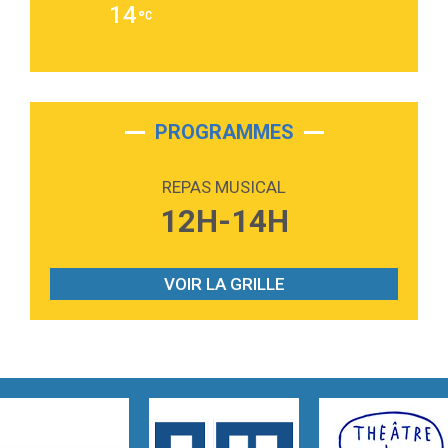
14
Alex Warren
3:40
Outta Sight
Tabi Yosha
2:28
On My Soul
Bruno Mars
PROGRAMMES
2:59
Love sensation
Madonna
REPAS MUSICAL
3:59
Lost boys
12H-14H
Phoebe Bridgers
3:07
Look At My Life
Gracie Abrams
VOIR LA GRILLE
2:54
I Knew It, I Knew You
Taylor Swift
2:45
How It Was Before
Tom Gregory
3:40
Heaven On Your Mind
Kygo