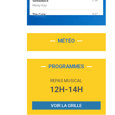
2:36
Vantablack
Maisy Kay
4:27
The Cure
Olivia Rodrigo
2:55
Sleepless in a Hotel Room
Luke Combs
MÉTÉO
3:03
Second Chance
Lukas Graham
3:09
Repeat It
Martin Garrix & Ed Sheeran
PROGRAMMES
2:36
Passenger
Alex Warren
REPAS MUSICAL
3:40
Outta Sight
12H-14H
Tabi Yosha
2:28
On My Soul
Bruno Mars
VOIR LA GRILLE
2:59
Love sensation
Madonna