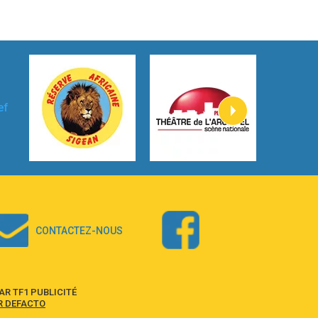
3:59
Lost boys
Phoebe Bridgers
3:07
Look At My Life
Gracie Abrams
2:54
I Knew It, I Knew You
Taylor Swift
2:45
How It Was Before
Tom Gregory
3:40
Heaven On Your Mind
Kygo
2:57
Heart On Fire
Lovecats
CONTACTEZ-NOUS
3:14
Hate that i made you love me
Ariana Grande –
3:22
Go that high
R TF1 PUBLICITÉ
Ray Dalton
R DEFACTO