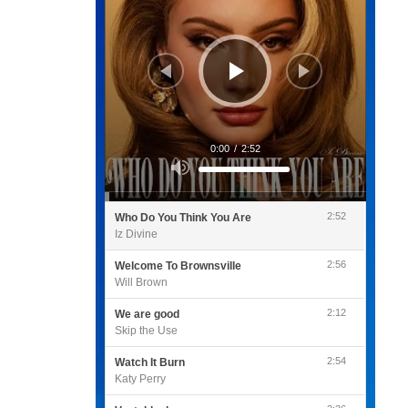
0:00
/
2:52
Utilisez
les
flèches
haut/bas
pour
2:52
Who Do You Think You Are
augmenter
ou
Iz Divine
diminuer
le
volume.
2:56
Welcome To Brownsville
Will Brown
2:12
We are good
Skip the Use
2:54
Watch It Burn
Katy Perry