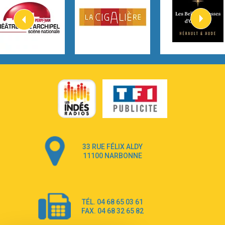
2:57
Heart On Fire
Lovecats
3:14
Hate that i made you love me
Ariana Grande –
3:22
Go that high
Ray Dalton
2:58
Get Away
Pony Pony Run Run
3:26
From Down Here
Lola Young
33 RUE FÉLIX ALDY
4:33
Dancing on my own
11100 NARBONNE
Robyn
3:39
Dai Dai
Shakira & Burna Boy
TÉL. 04 68 65 03 61
3:18
Black Prada Dress
FAX. 04 68 32 65 82
Ellie Goulding