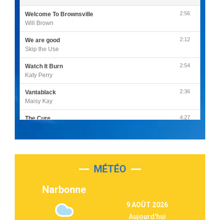
2:56
Welcome To Brownsville
Will Brown
2:12
We are good
Skip the Use
2:54
Watch It Burn
Katy Perry
2:36
Vantablack
Maisy Kay
4:27
The Cure
Olivia Rodrigo
2:55
Sleepless in a Hotel Room
Luke Combs
MÉTÉO
3:03
Second Chance
Lukas Graham
Narbonne
3:09
Repeat It
9 AOÛT 2026
Martin Garrix & Ed Sheeran
Aujourd'hui