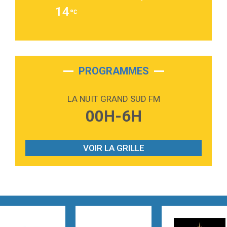
2:36
Passenger
14
Alex Warren
3:40
Outta Sight
Tabi Yosha
2:28
On My Soul
Bruno Mars
PROGRAMMES
2:59
Love sensation
Madonna
LA NUIT GRAND SUD FM
3:59
Lost boys
00H-6H
Phoebe Bridgers
3:07
Look At My Life
Gracie Abrams
VOIR LA GRILLE
2:54
I Knew It, I Knew You
Taylor Swift
2:45
How It Was Before
Tom Gregory
3:40
Heaven On Your Mind
Kygo