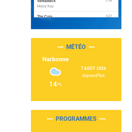
2:36
Vantablack
Maisy Kay
4:27
The Cure
Olivia Rodrigo
2:55
Sleepless in a Hotel Room
Luke Combs
MÉTÉO
3:03
Second Chance
Lukas Graham
Narbonne
3:09
Repeat It
7 AOÛT 2026
Martin Garrix & Ed Sheeran
Aujourd'hui
2:36
Passenger
14
Alex Warren
3:40
Outta Sight
Tabi Yosha
2:28
On My Soul
Bruno Mars
PROGRAMMES
2:59
Love sensation
Madonna