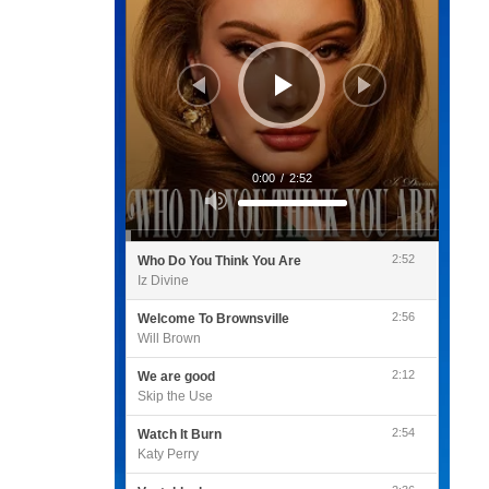
0:00
/
2:52
Utilisez
les
flèches
haut/bas
pour
2:52
Who Do You Think You Are
augmenter
ou
Iz Divine
diminuer
le
volume.
2:56
Welcome To Brownsville
Will Brown
2:12
We are good
Skip the Use
2:54
Watch It Burn
Katy Perry