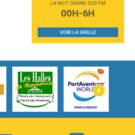
LA NUIT GRAND SUD FM
3:59
Lost boys
00H-6H
Phoebe Bridgers
3:07
Look At My Life
Gracie Abrams
VOIR LA GRILLE
2:54
I Knew It, I Knew You
Taylor Swift
2:45
How It Was Before
Tom Gregory
3:40
Heaven On Your Mind
Kygo
2:57
Heart On Fire
Lovecats
3:14
Hate that i made you love me
Ariana Grande –
3:22
Go that high
Ray Dalton