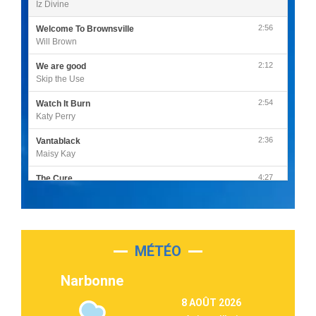
Iz Divine
2:56
Welcome To Brownsville
Will Brown
2:12
We are good
Skip the Use
2:54
Watch It Burn
Katy Perry
2:36
Vantablack
Maisy Kay
4:27
The Cure
Olivia Rodrigo
2:55
Sleepless in a Hotel Room
Luke Combs
MÉTÉO
3:03
Second Chance
Lukas Graham
Narbonne
3:09
Repeat It
8 AOÛT 2026
Martin Garrix & Ed Sheeran