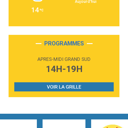
Aujourd'hui
2:36
Passenger
14
Alex Warren
3:40
Outta Sight
Tabi Yosha
2:28
On My Soul
Bruno Mars
PROGRAMMES
2:59
Love sensation
Madonna
APRES-MIDI GRAND SUD
3:59
Lost boys
14H-19H
Phoebe Bridgers
3:07
Look At My Life
Gracie Abrams
VOIR LA GRILLE
2:54
I Knew It, I Knew You
Taylor Swift
2:45
How It Was Before
Tom Gregory
3:40
Heaven On Your Mind