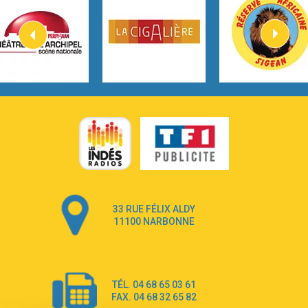
Kygo
2:57
Heart On Fire
Lovecats
3:14
Hate that i made you love me
Ariana Grande –
3:22
Go that high
Ray Dalton
2:58
Get Away
Pony Pony Run Run
3:26
From Down Here
Lola Young
33 RUE FÉLIX ALDY
4:33
Dancing on my own
11100 NARBONNE
Robyn
3:39
Dai Dai
Shakira & Burna Boy
TÉL. 04 68 65 03 61
3:18
Black Prada Dress
FAX. 04 68 32 65 82
Ellie Goulding