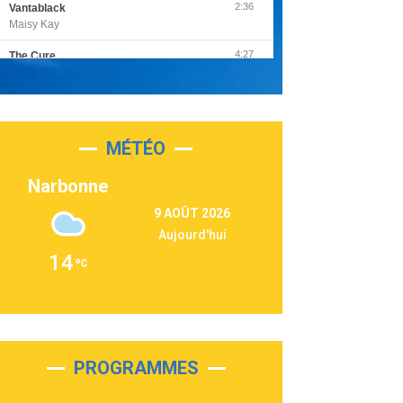
2:36
Vantablack
Maisy Kay
4:27
The Cure
Olivia Rodrigo
2:55
Sleepless in a Hotel Room
Luke Combs
MÉTÉO
3:03
Second Chance
Lukas Graham
Narbonne
3:09
Repeat It
9 AOÛT 2026
Martin Garrix & Ed Sheeran
Aujourd'hui
2:36
Passenger
14
Alex Warren
3:40
Outta Sight
Tabi Yosha
2:28
On My Soul
Bruno Mars
PROGRAMMES
2:59
Love sensation