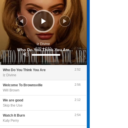
Iz Divine
0:00
/
2:52
Who Do You Think You Are
Utilisez
les
flèches
haut/bas
pour
2:52
Who Do You Think You Are
augmenter
ou
Iz Divine
diminuer
le
volume.
2:56
Welcome To Brownsville
Will Brown
2:12
We are good
Skip the Use
2:54
Watch It Burn
Katy Perry