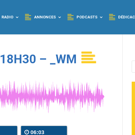
RADIO
ANNONCES
PODCASTS
DÉDICAC
 18H30 – _WM
06:03