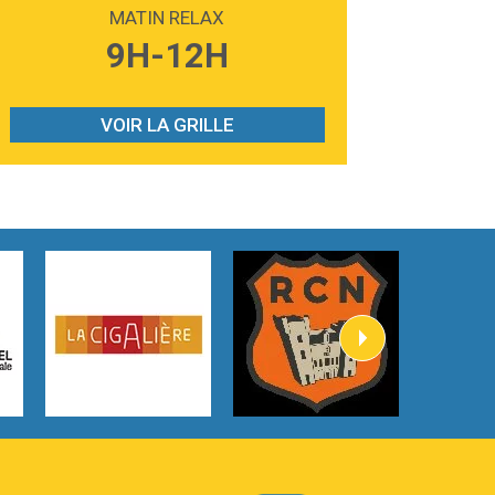
Madonna
MATIN RELAX
3:59
Lost boys
9H-12H
Phoebe Bridgers
3:07
Look At My Life
Gracie Abrams
VOIR LA GRILLE
2:54
I Knew It, I Knew You
Taylor Swift
2:45
How It Was Before
Tom Gregory
3:40
Heaven On Your Mind
Kygo
2:57
Heart On Fire
Lovecats
3:14
Hate that i made you love me
Ariana Grande –
3:22
Go that high
Ray Dalton