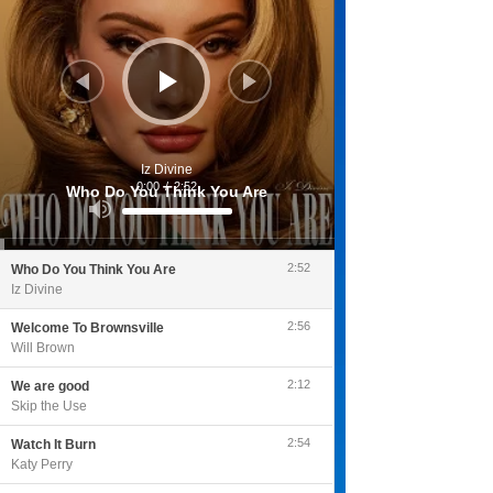
Iz Divine
0:00
/
2:52
Who Do You Think You Are
Utilisez
les
flèches
haut/bas
pour
2:52
Who Do You Think You Are
augmenter
ou
Iz Divine
diminuer
le
volume.
2:56
Welcome To Brownsville
Will Brown
2:12
We are good
Skip the Use
2:54
Watch It Burn
Katy Perry