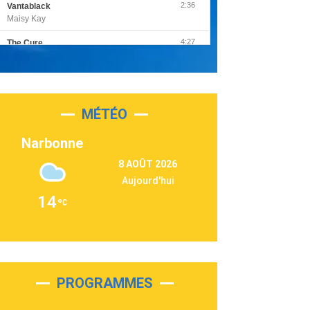
2:36
Vantablack
Maisy Kay
4:27
The Cure
Olivia Rodrigo
2:55
Sleepless in a Hotel Room
Luke Combs
MÉTÉO
3:03
Second Chance
Lukas Graham
Narbonne
3:09
Repeat It
8 AOÛT 2026
Martin Garrix & Ed Sheeran
Aujourd'hui
2:36
Passenger
14
Alex Warren
3:40
Outta Sight
Tabi Yosha
2:28
On My Soul
Bruno Mars
PROGRAMMES
2:59
Love sensation