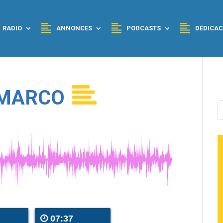
RADIO
ANNONCES
PODCASTS
DÉDICAC
 MARCO
07:37