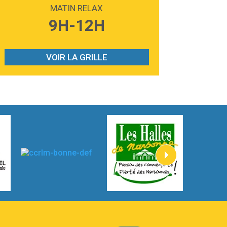
Madonna
MATIN RELAX
3:59
Lost boys
9H-12H
Phoebe Bridgers
3:07
Look At My Life
Gracie Abrams
VOIR LA GRILLE
2:54
I Knew It, I Knew You
Taylor Swift
2:45
How It Was Before
Tom Gregory
3:40
Heaven On Your Mind
Kygo
2:57
Heart On Fire
Lovecats
3:14
Hate that i made you love me
Ariana Grande –
3:22
Go that high
Ray Dalton