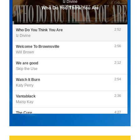
Iz Divine
0:00
/
2:52
Who Do You Think You Are
2:52
Who Do You Think You Are
Iz Divine
2:56
Welcome To Brownsville
Will Brown
2:12
We are good
Skip the Use
2:54
Watch It Burn
Katy Perry
2:36
Vantablack
Maisy Kay
4:27
The Cure
Olivia Rodrigo
2:55
Sleepless in a Hotel Room
Luke Combs