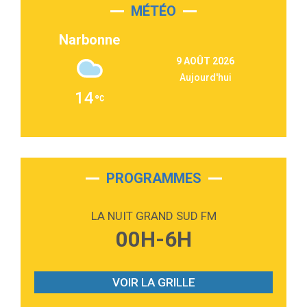
MÉTÉO
3:03
Second Chance
Lukas Graham
Narbonne
3:09
Repeat It
9 AOÛT 2026
Martin Garrix & Ed Sheeran
Aujourd'hui
2:36
Passenger
14
Alex Warren
3:40
Outta Sight
Tabi Yosha
2:28
On My Soul
Bruno Mars
PROGRAMMES
2:59
Love sensation
Madonna
LA NUIT GRAND SUD FM
3:59
Lost boys
00H-6H
Phoebe Bridgers
3:07
Look At My Life
Gracie Abrams
VOIR LA GRILLE
2:54
I Knew It, I Knew You