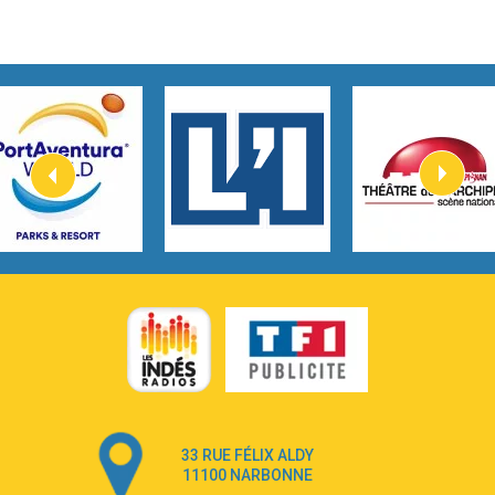
Taylor Swift
2:45
How It Was Before
Tom Gregory
3:40
Heaven On Your Mind
Kygo
2:57
Heart On Fire
Lovecats
3:14
Hate that i made you love me
Ariana Grande –
3:22
Go that high
Ray Dalton
2:58
Get Away
Pony Pony Run Run
3:26
From Down Here
Lola Young
33 RUE FÉLIX ALDY
4:33
Dancing on my own
11100 NARBONNE
Robyn