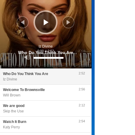
Iz Divine
0:00
/
2:52
Who Do You Think You Are
Utilisez
les
flèches
haut/bas
pour
2:52
Who Do You Think You Are
augmenter
ou
Iz Divine
diminuer
le
volume.
2:56
Welcome To Brownsville
Will Brown
2:12
We are good
Skip the Use
2:54
Watch It Burn
Katy Perry