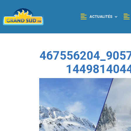
Panneau de gestion des cookies
ACTUALITÉS
467556204_905
144981404