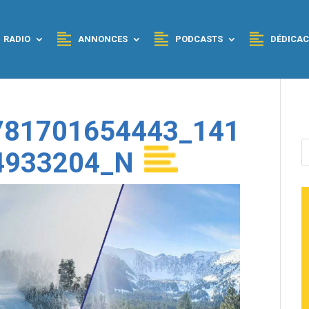
RADIO
ANNONCES
PODCASTS
DÉDICAC
781701654443_141
4933204_N