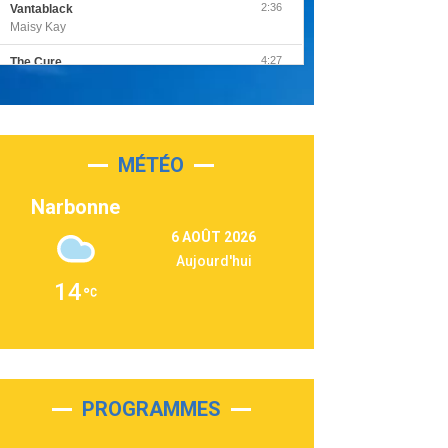
2:36
Vantablack
Maisy Kay
4:27
The Cure
Olivia Rodrigo
2:55
Sleepless in a Hotel Room
Luke Combs
MÉTÉO
3:03
Second Chance
Lukas Graham
Narbonne
3:09
Repeat It
6 AOÛT 2026
Martin Garrix & Ed Sheeran
Aujourd'hui
2:36
Passenger
14
Alex Warren
3:40
Outta Sight
Tabi Yosha
2:28
On My Soul
Bruno Mars
PROGRAMMES
2:59
Love sensation