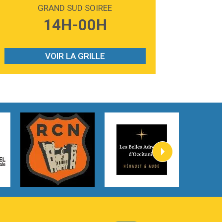
Madonna
GRAND SUD SOIREE
3:59
Lost boys
14H-00H
Phoebe Bridgers
3:07
Look At My Life
Gracie Abrams
VOIR LA GRILLE
2:54
I Knew It, I Knew You
Taylor Swift
2:45
How It Was Before
Tom Gregory
3:40
Heaven On Your Mind
Kygo
2:57
Heart On Fire
Lovecats
3:14
Hate that i made you love me
Ariana Grande –
3:22
Go that high
Ray Dalton