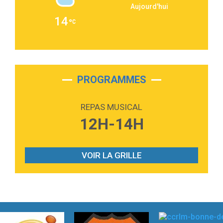
Aujourd'hui
2:36
Passenger
14
Alex Warren
3:40
Outta Sight
Tabi Yosha
2:28
On My Soul
Bruno Mars
PROGRAMMES
2:59
Love sensation
Madonna
REPAS MUSICAL
3:59
Lost boys
12H-14H
Phoebe Bridgers
3:07
Look At My Life
Gracie Abrams
VOIR LA GRILLE
2:54
I Knew It, I Knew You
Taylor Swift
2:45
How It Was Before
Tom Gregory
3:40