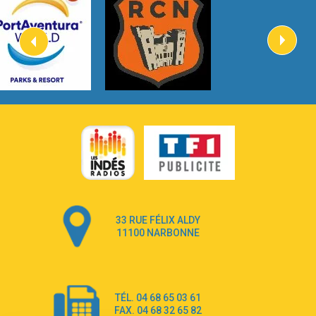
Heaven On Your Mind
Kygo
2:57
Heart On Fire
Lovecats
3:14
Hate that i made you love me
Ariana Grande –
3:22
Go that high
Ray Dalton
2:58
Get Away
Pony Pony Run Run
3:26
From Down Here
Lola Young
33 RUE FÉLIX ALDY
4:33
Dancing on my own
11100 NARBONNE
Robyn
3:39
Dai Dai
Shakira & Burna Boy
TÉL. 04 68 65 03 61
3:18
Black Prada Dress
FAX. 04 68 32 65 82
Ellie Goulding