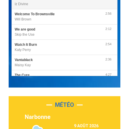
Iz Divine
2:56
Welcome To Brownsville
Will Brown
2:12
We are good
Skip the Use
2:54
Watch It Burn
Katy Perry
2:36
Vantablack
Maisy Kay
4:27
The Cure
Olivia Rodrigo
2:55
Sleepless in a Hotel Room
Luke Combs
MÉTÉO
3:03
Second Chance
Lukas Graham
Narbonne
3:09
Repeat It
9 AOÛT 2026
Martin Garrix & Ed Sheeran