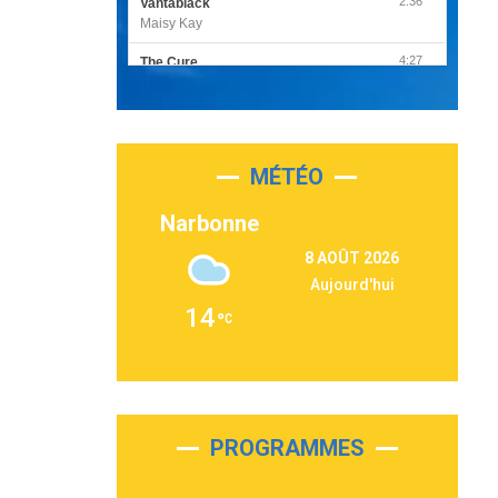
2:36
Vantablack
Maisy Kay
4:27
The Cure
Olivia Rodrigo
2:55
Sleepless in a Hotel Room
Luke Combs
MÉTÉO
3:03
Second Chance
Lukas Graham
Narbonne
3:09
Repeat It
8 AOÛT 2026
Martin Garrix & Ed Sheeran
Aujourd'hui
2:36
Passenger
14
Alex Warren
3:40
Outta Sight
Tabi Yosha
2:28
On My Soul
Bruno Mars
PROGRAMMES
2:59
Love sensation
Madonna