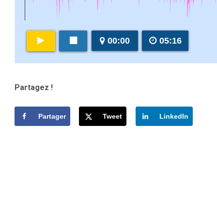
00:00
05:16
Partagez !
Partager
Tweet
LinkedIn