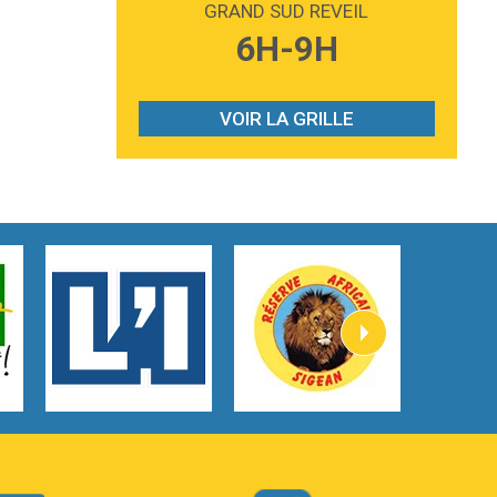
GRAND SUD REVEIL
3:59
Lost boys
6H-9H
Phoebe Bridgers
3:07
Look At My Life
Gracie Abrams
VOIR LA GRILLE
2:54
I Knew It, I Knew You
Taylor Swift
2:45
How It Was Before
Tom Gregory
3:40
Heaven On Your Mind
Kygo
2:57
Heart On Fire
Lovecats
3:14
Hate that i made you love me
Ariana Grande –
3:22
Go that high
Ray Dalton