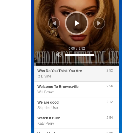
0:00
/
2:52
Utilisez
les
flèches
haut/bas
pour
2:52
Who Do You Think You Are
augmenter
ou
Iz Divine
diminuer
le
volume.
2:56
Welcome To Brownsville
Will Brown
2:12
We are good
Skip the Use
2:54
Watch It Burn
Katy Perry