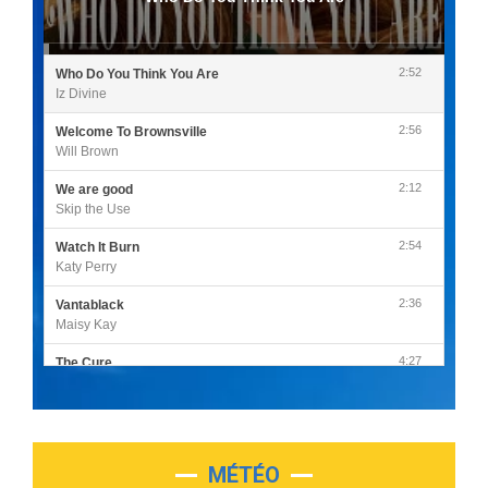
2:52
Who Do You Think You Are
Iz Divine
2:56
Welcome To Brownsville
Will Brown
2:12
We are good
Skip the Use
2:54
Watch It Burn
Katy Perry
2:36
Vantablack
Maisy Kay
4:27
The Cure
Olivia Rodrigo
2:55
Sleepless in a Hotel Room
Luke Combs
MÉTÉO
3:03
Second Chance