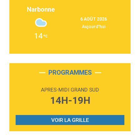
Lukas Graham
Narbonne
3:09
Repeat It
6 AOÛT 2026
Martin Garrix & Ed Sheeran
Aujourd'hui
2:36
Passenger
14
Alex Warren
3:40
Outta Sight
Tabi Yosha
2:28
On My Soul
Bruno Mars
PROGRAMMES
2:59
Love sensation
Madonna
APRES-MIDI GRAND SUD
3:59
Lost boys
14H-19H
Phoebe Bridgers
3:07
Look At My Life
Gracie Abrams
VOIR LA GRILLE
2:54
I Knew It, I Knew You
Taylor Swift