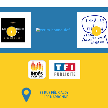
2:45
How It Was Before
Tom Gregory
3:40
Heaven On Your Mind
Kygo
2:57
Heart On Fire
Lovecats
3:14
Hate that i made you love me
Ariana Grande –
3:22
Go that high
Ray Dalton
2:58
Get Away
Pony Pony Run Run
3:26
From Down Here
Lola Young
33 RUE FÉLIX ALDY
4:33
Dancing on my own
11100 NARBONNE
Robyn
3:39
Dai Dai