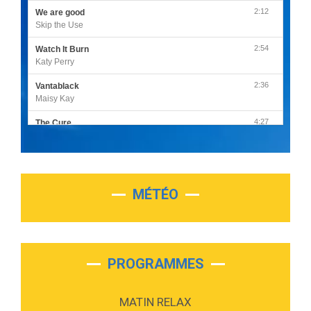
2:12
We are good
Skip the Use
2:54
Watch It Burn
Katy Perry
2:36
Vantablack
Maisy Kay
4:27
The Cure
Olivia Rodrigo
2:55
Sleepless in a Hotel Room
Luke Combs
MÉTÉO
3:03
Second Chance
Lukas Graham
3:09
Repeat It
Martin Garrix & Ed Sheeran
PROGRAMMES
2:36
Passenger
Alex Warren
MATIN RELAX
3:40
Outta Sight