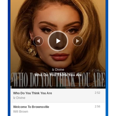
Iz Divine
0:00
/
2:52
Who Do You Think You Are
2:52
Who Do You Think You Are
Iz Divine
2:56
Welcome To Brownsville
Will Brown