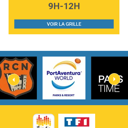
9H-12H
Tabi Yosha
2:28
On My Soul
Bruno Mars
VOIR LA GRILLE
2:59
Love sensation
Madonna
3:59
Lost boys
Phoebe Bridgers
3:07
Look At My Life
Gracie Abrams
2:54
I Knew It, I Knew You
Taylor Swift
2:45
How It Was Before
Tom Gregory
3:40
Heaven On Your Mind
Kygo
2:57
Heart On Fire
Lovecats