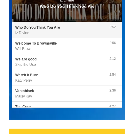
Iz Divine
0:00
/
2:52
Who Do You Think You Are
2:52
Who Do You Think You Are
Iz Divine
2:56
Welcome To Brownsville
Will Brown
2:12
We are good
Skip the Use
2:54
Watch It Burn
Katy Perry
2:36
Vantablack
Maisy Kay
4:27
The Cure
Olivia Rodrigo
2:55
Sleepless in a Hotel Room
Luke Combs