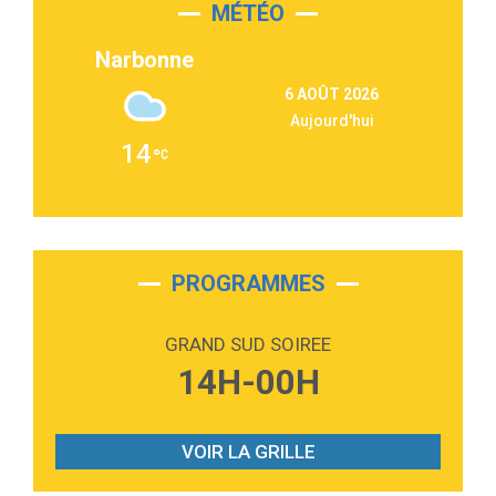
MÉTÉO
3:03
Second Chance
Lukas Graham
Narbonne
3:09
Repeat It
6 AOÛT 2026
Martin Garrix & Ed Sheeran
Aujourd'hui
2:36
Passenger
14
Alex Warren
3:40
Outta Sight
Tabi Yosha
2:28
On My Soul
Bruno Mars
PROGRAMMES
2:59
Love sensation
Madonna
GRAND SUD SOIREE
3:59
Lost boys
14H-00H
Phoebe Bridgers
3:07
Look At My Life
Gracie Abrams
VOIR LA GRILLE
2:54
I Knew It, I Knew You