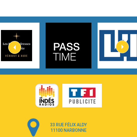
Taylor Swift
2:45
How It Was Before
Tom Gregory
3:40
Heaven On Your Mind
Kygo
2:57
Heart On Fire
Lovecats
3:14
Hate that i made you love me
Ariana Grande –
3:22
Go that high
Ray Dalton
2:58
Get Away
Pony Pony Run Run
3:26
From Down Here
Lola Young
33 RUE FÉLIX ALDY
4:33
Dancing on my own
11100 NARBONNE
Robyn