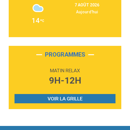
Repeat It
7 AOÛT 2026
Martin Garrix & Ed Sheeran
Aujourd'hui
2:36
Passenger
14
Alex Warren
3:40
Outta Sight
Tabi Yosha
2:28
On My Soul
Bruno Mars
PROGRAMMES
2:59
Love sensation
Madonna
MATIN RELAX
3:59
Lost boys
9H-12H
Phoebe Bridgers
3:07
Look At My Life
Gracie Abrams
VOIR LA GRILLE
2:54
I Knew It, I Knew You
Taylor Swift
2:45
How It Was Before
Tom Gregory