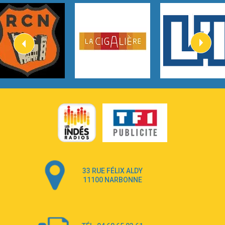
3:40
Heaven On Your Mind
Kygo
2:57
Heart On Fire
Lovecats
3:14
Hate that i made you love me
Ariana Grande –
3:22
Go that high
Ray Dalton
2:58
Get Away
Pony Pony Run Run
3:26
From Down Here
Lola Young
33 RUE FÉLIX ALDY
4:33
Dancing on my own
11100 NARBONNE
Robyn
3:39
Dai Dai
Shakira & Burna Boy