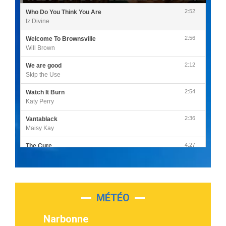
2:52
Who Do You Think You Are
Iz Divine
2:56
Welcome To Brownsville
Will Brown
2:12
We are good
Skip the Use
2:54
Watch It Burn
Katy Perry
2:36
Vantablack
Maisy Kay
4:27
The Cure
Olivia Rodrigo
2:55
Sleepless in a Hotel Room
Luke Combs
MÉTÉO
3:03
Second Chance
Lukas Graham
Narbonne
3:09