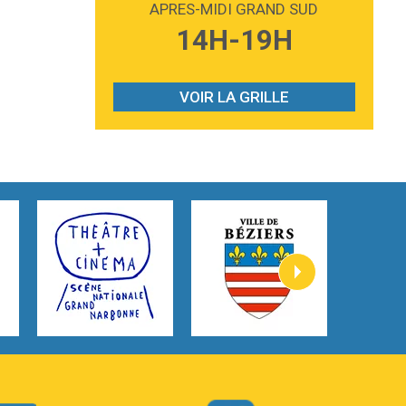
APRES-MIDI GRAND SUD
3:59
Lost boys
14H-19H
Phoebe Bridgers
3:07
Look At My Life
Gracie Abrams
VOIR LA GRILLE
2:54
I Knew It, I Knew You
Taylor Swift
2:45
How It Was Before
Tom Gregory
3:40
Heaven On Your Mind
Kygo
2:57
Heart On Fire
Lovecats
3:14
Hate that i made you love me
Ariana Grande –
3:22
Go that high
Ray Dalton