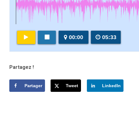
00:00
05:33
Partagez !
Partager
Tweet
LinkedIn