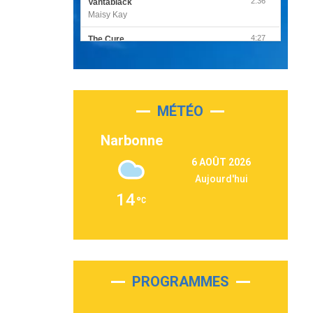
2:36
Vantablack
Maisy Kay
4:27
The Cure
Olivia Rodrigo
2:55
Sleepless in a Hotel Room
Luke Combs
MÉTÉO
3:03
Second Chance
Lukas Graham
Narbonne
3:09
Repeat It
6 AOÛT 2026
Martin Garrix & Ed Sheeran
Aujourd'hui
2:36
Passenger
14
Alex Warren
3:40
Outta Sight
Tabi Yosha
2:28
On My Soul
Bruno Mars
PROGRAMMES
2:59
Love sensation
Madonna