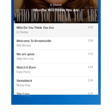
Iz Divine
0:00
/
2:52
Who Do You Think You Are
2:52
Who Do You Think You Are
Iz Divine
2:56
Welcome To Brownsville
Will Brown
2:12
We are good
Skip the Use
2:54
Watch It Burn
Katy Perry
2:36
Vantablack
Maisy Kay
4:27
The Cure
Olivia Rodrigo
2:55
Sleepless in a Hotel Room
Luke Combs