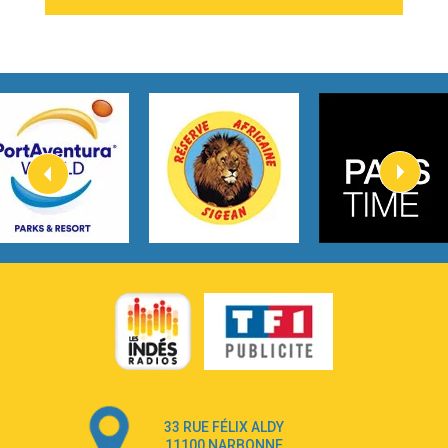
2:54
I Knew It, I Knew You
Taylor Swift
2:45
How It Was Before
Tom Gregory
3:40
Heaven On Your Mind
Kygo
2:57
Heart On Fire
Lovecats
3:14
Hate that i made you love me
Ariana Grande –
3:22
Go that high
Ray Dalton
2:58
Get Away
Pony Pony Run Run
3:26
From Down Here
Lola Young
33 RUE FÉLIX ALDY
4:33
Dancing on my own
11100 NARBONNE