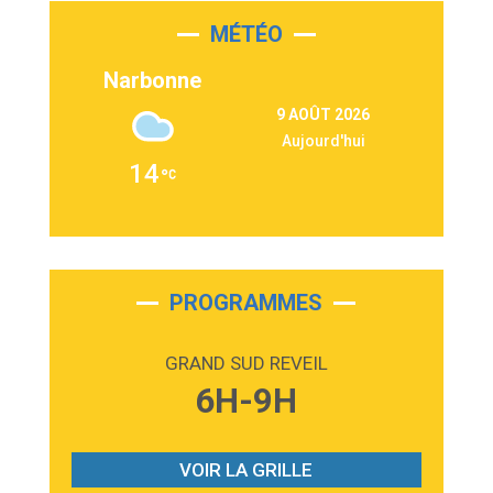
MÉTÉO
3:03
Second Chance
Lukas Graham
Narbonne
3:09
Repeat It
9 AOÛT 2026
Martin Garrix & Ed Sheeran
Aujourd'hui
2:36
Passenger
14
Alex Warren
3:40
Outta Sight
Tabi Yosha
2:28
On My Soul
Bruno Mars
PROGRAMMES
2:59
Love sensation
Madonna
GRAND SUD REVEIL
3:59
Lost boys
6H-9H
Phoebe Bridgers
3:07
Look At My Life
Gracie Abrams
VOIR LA GRILLE