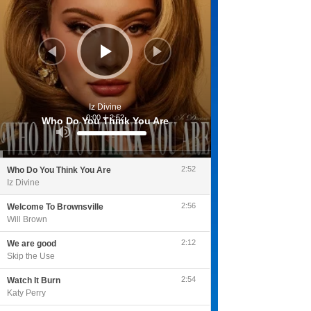
Iz Divine
0:00
/
2:52
Who Do You Think You Are
Utilisez
les
flèches
haut/bas
pour
2:52
Who Do You Think You Are
augmenter
ou
Iz Divine
diminuer
le
volume.
2:56
Welcome To Brownsville
Will Brown
2:12
We are good
Skip the Use
2:54
Watch It Burn
Katy Perry