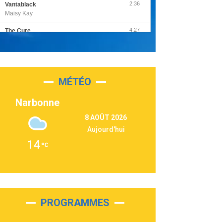
2:36
Vantablack
Maisy Kay
4:27
The Cure
Olivia Rodrigo
2:55
Sleepless in a Hotel Room
Luke Combs
MÉTÉO
3:03
Second Chance
Lukas Graham
Narbonne
3:09
Repeat It
8 AOÛT 2026
Martin Garrix & Ed Sheeran
Aujourd'hui
2:36
Passenger
14
Alex Warren
3:40
Outta Sight
Tabi Yosha
2:28
On My Soul
Bruno Mars
PROGRAMMES
2:59
Love sensation