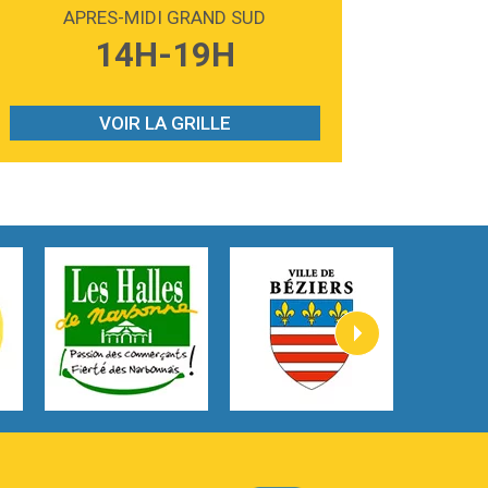
Madonna
APRES-MIDI GRAND SUD
3:59
Lost boys
14H-19H
Phoebe Bridgers
3:07
Look At My Life
Gracie Abrams
VOIR LA GRILLE
2:54
I Knew It, I Knew You
Taylor Swift
2:45
How It Was Before
Tom Gregory
3:40
Heaven On Your Mind
Kygo
2:57
Heart On Fire
Lovecats
3:14
Hate that i made you love me
Ariana Grande –
3:22
Go that high
Ray Dalton