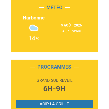
MÉTÉO
3:03
Second Chance
Lukas Graham
Narbonne
3:09
Repeat It
9 AOÛT 2026
Martin Garrix & Ed Sheeran
Aujourd'hui
2:36
Passenger
14
Alex Warren
3:40
Outta Sight
Tabi Yosha
2:28
On My Soul
Bruno Mars
PROGRAMMES
2:59
Love sensation
Madonna
GRAND SUD REVEIL
3:59
Lost boys
6H-9H
Phoebe Bridgers
3:07
Look At My Life
Gracie Abrams
VOIR LA GRILLE