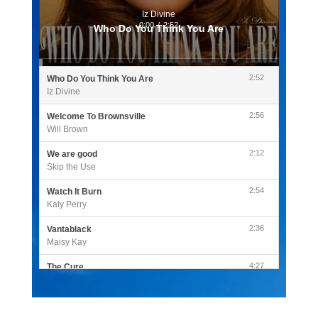
Iz Divine
0:00
/
2:52
Who Do You Think You Are
2:52
Who Do You Think You Are
Iz Divine
2:56
Welcome To Brownsville
Will Brown
2:12
We are good
Skip the Use
2:54
Watch It Burn
Katy Perry
2:36
Vantablack
Maisy Kay
4:27
The Cure
Olivia Rodrigo
2:55
Sleepless in a Hotel Room
Luke Combs