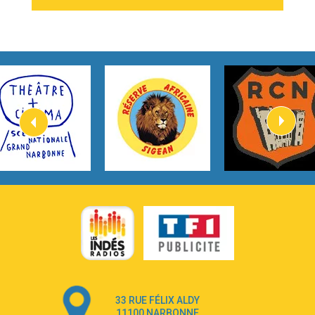
2:54
I Knew It, I Knew You
Taylor Swift
2:45
How It Was Before
Tom Gregory
3:40
Heaven On Your Mind
Kygo
2:57
Heart On Fire
Lovecats
3:14
Hate that i made you love me
Ariana Grande –
3:22
Go that high
Ray Dalton
2:58
Get Away
Pony Pony Run Run
3:26
From Down Here
Lola Young
33 RUE FÉLIX ALDY
4:33
Dancing on my own
11100 NARBONNE