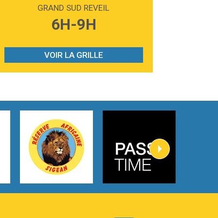
Madonna
GRAND SUD REVEIL
3:59
Lost boys
6H-9H
Phoebe Bridgers
3:07
Look At My Life
Gracie Abrams
VOIR LA GRILLE
2:54
I Knew It, I Knew You
Taylor Swift
2:45
How It Was Before
Tom Gregory
3:40
Heaven On Your Mind
Kygo
2:57
Heart On Fire
Lovecats
3:14
Hate that i made you love me
Ariana Grande –
3:22
Go that high
Ray Dalton