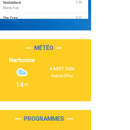
2:36
Vantablack
Maisy Kay
4:27
The Cure
Olivia Rodrigo
2:55
Sleepless in a Hotel Room
Luke Combs
MÉTÉO
3:03
Second Chance
Lukas Graham
Narbonne
3:09
Repeat It
6 AOÛT 2026
Martin Garrix & Ed Sheeran
Aujourd'hui
2:36
Passenger
14
Alex Warren
3:40
Outta Sight
Tabi Yosha
2:28
On My Soul
Bruno Mars
PROGRAMMES
2:59
Love sensation