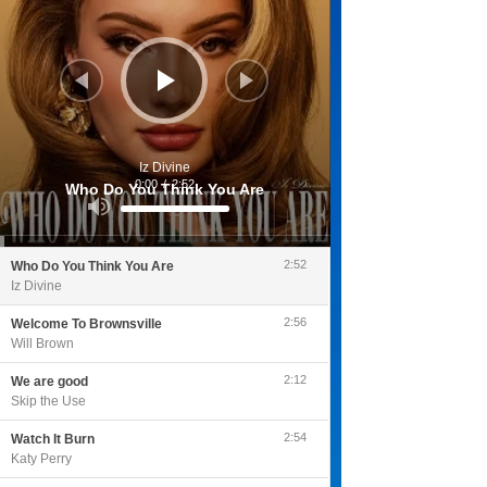
Iz Divine
0:00
/
2:52
Who Do You Think You Are
Utilisez
les
flèches
haut/bas
pour
2:52
Who Do You Think You Are
augmenter
ou
Iz Divine
diminuer
le
volume.
2:56
Welcome To Brownsville
Will Brown
2:12
We are good
Skip the Use
2:54
Watch It Burn
Katy Perry