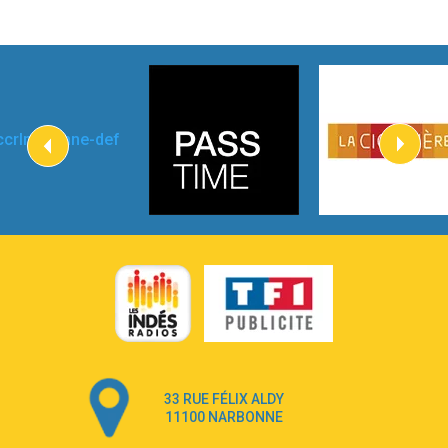
Taylor Swift
2:45
How It Was Before
Tom Gregory
3:40
Heaven On Your Mind
Kygo
2:57
Heart On Fire
Lovecats
3:14
Hate that i made you love me
Ariana Grande –
3:22
Go that high
Ray Dalton
2:58
Get Away
Pony Pony Run Run
3:26
From Down Here
Lola Young
33 RUE FÉLIX ALDY
4:33
Dancing on my own
11100 NARBONNE
Robyn