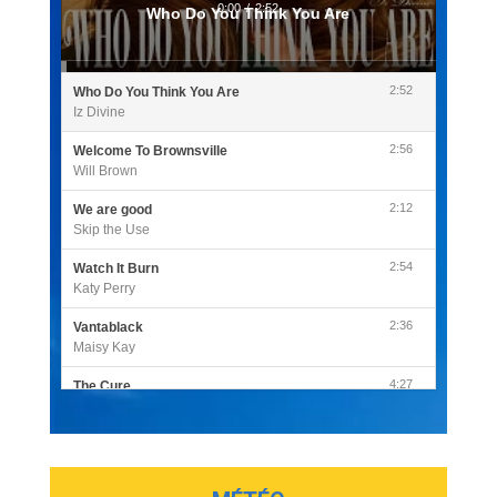
0:00
/
2:52
Who Do You Think You Are
2:52
Who Do You Think You Are
Iz Divine
2:56
Welcome To Brownsville
Will Brown
2:12
We are good
Skip the Use
2:54
Watch It Burn
Katy Perry
2:36
Vantablack
Maisy Kay
4:27
The Cure
Olivia Rodrigo
2:55
Sleepless in a Hotel Room
Luke Combs