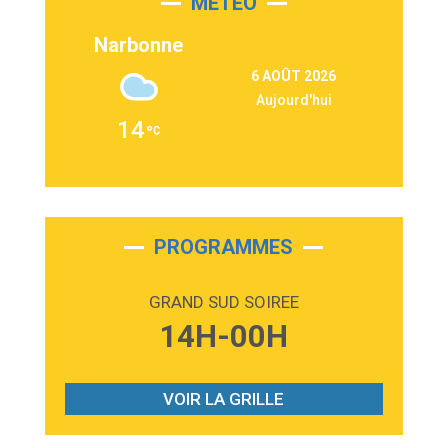
MÉTÉO
3:03
Second Chance
Lukas Graham
Narbonne
3:09
Repeat It
6 AOÛT 2026
Martin Garrix & Ed Sheeran
Aujourd'hui
2:36
Passenger
14
Alex Warren
3:40
Outta Sight
Tabi Yosha
2:28
On My Soul
Bruno Mars
PROGRAMMES
2:59
Love sensation
Madonna
GRAND SUD SOIREE
3:59
Lost boys
14H-00H
Phoebe Bridgers
3:07
Look At My Life
Gracie Abrams
VOIR LA GRILLE
2:54
I Knew It, I Knew You