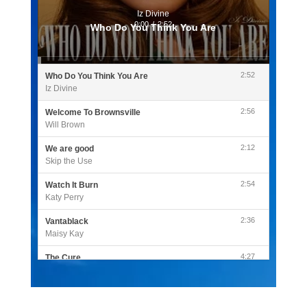
Iz Divine
0:00
/
2:52
Who Do You Think You Are
2:52
Who Do You Think You Are
Iz Divine
2:56
Welcome To Brownsville
Will Brown
2:12
We are good
Skip the Use
2:54
Watch It Burn
Katy Perry
2:36
Vantablack
Maisy Kay
4:27
The Cure
Olivia Rodrigo
2:55
Sleepless in a Hotel Room
Luke Combs