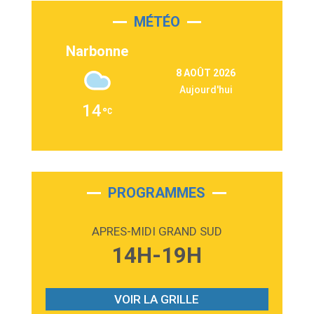
MÉTÉO
3:03
Second Chance
Lukas Graham
Narbonne
3:09
Repeat It
8 AOÛT 2026
Martin Garrix & Ed Sheeran
Aujourd'hui
2:36
Passenger
14
Alex Warren
3:40
Outta Sight
Tabi Yosha
2:28
On My Soul
Bruno Mars
PROGRAMMES
2:59
Love sensation
Madonna
APRES-MIDI GRAND SUD
3:59
Lost boys
14H-19H
Phoebe Bridgers
3:07
Look At My Life
Gracie Abrams
VOIR LA GRILLE