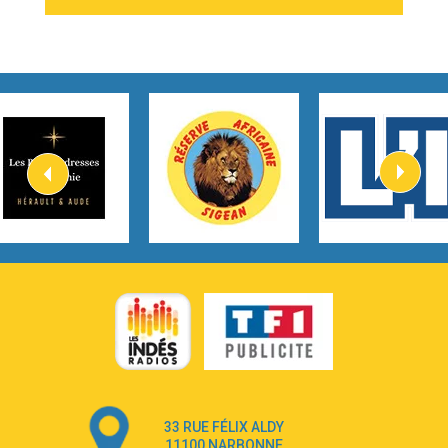
2:54
I Knew It, I Knew You
Taylor Swift
2:45
How It Was Before
Tom Gregory
3:40
Heaven On Your Mind
Kygo
2:57
Heart On Fire
Lovecats
3:14
Hate that i made you love me
Ariana Grande –
3:22
Go that high
Ray Dalton
2:58
Get Away
Pony Pony Run Run
3:26
From Down Here
Lola Young
33 RUE FÉLIX ALDY
4:33
Dancing on my own
11100 NARBONNE