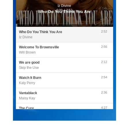
Iz Divine
0:00
/
2:52
Who Do You Think You Are
2:52
Who Do You Think You Are
Iz Divine
2:56
Welcome To Brownsville
Will Brown
2:12
We are good
Skip the Use
2:54
Watch It Burn
Katy Perry
2:36
Vantablack
Maisy Kay
4:27
The Cure
Olivia Rodrigo
2:55
Sleepless in a Hotel Room
Luke Combs