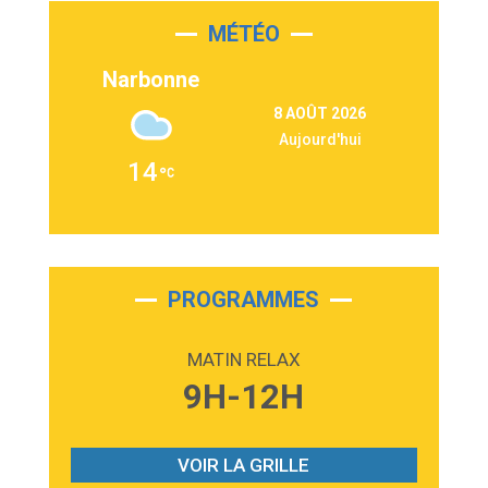
MÉTÉO
3:03
Second Chance
Lukas Graham
Narbonne
3:09
Repeat It
8 AOÛT 2026
Martin Garrix & Ed Sheeran
Aujourd'hui
2:36
Passenger
14
Alex Warren
3:40
Outta Sight
Tabi Yosha
2:28
On My Soul
Bruno Mars
PROGRAMMES
2:59
Love sensation
Madonna
MATIN RELAX
3:59
Lost boys
9H-12H
Phoebe Bridgers
3:07
Look At My Life
Gracie Abrams
VOIR LA GRILLE