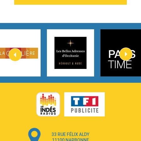
2:54
I Knew It, I Knew You
Taylor Swift
2:45
How It Was Before
Tom Gregory
3:40
Heaven On Your Mind
Kygo
2:57
Heart On Fire
Lovecats
3:14
Hate that i made you love me
Ariana Grande –
3:22
Go that high
Ray Dalton
2:58
Get Away
Pony Pony Run Run
3:26
From Down Here
Lola Young
33 RUE FÉLIX ALDY
4:33
Dancing on my own
11100 NARBONNE