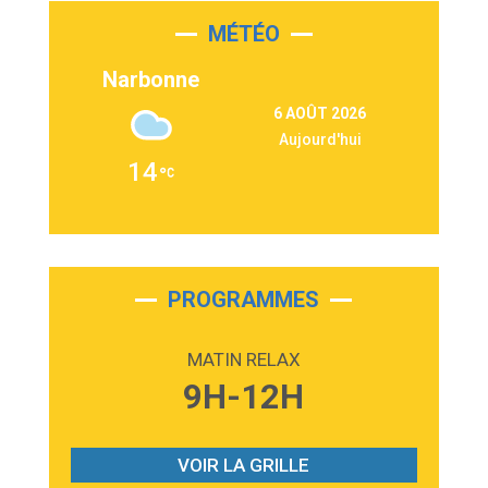
MÉTÉO
3:03
Second Chance
Lukas Graham
Narbonne
3:09
Repeat It
6 AOÛT 2026
Martin Garrix & Ed Sheeran
Aujourd'hui
2:36
Passenger
14
Alex Warren
3:40
Outta Sight
Tabi Yosha
2:28
On My Soul
Bruno Mars
PROGRAMMES
2:59
Love sensation
Madonna
MATIN RELAX
3:59
Lost boys
9H-12H
Phoebe Bridgers
3:07
Look At My Life
Gracie Abrams
VOIR LA GRILLE