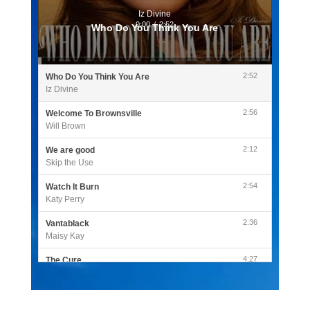
Iz Divine
0:00
/
2:52
Who Do You Think You Are
2:52
Who Do You Think You Are
Iz Divine
2:56
Welcome To Brownsville
Will Brown
2:12
We are good
Skip the Use
2:54
Watch It Burn
Katy Perry
2:36
Vantablack
Maisy Kay
4:27
The Cure
Olivia Rodrigo
2:55
Sleepless in a Hotel Room
Luke Combs