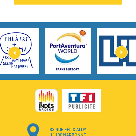
2:54
I Knew It, I Knew You
Taylor Swift
2:45
How It Was Before
Tom Gregory
3:40
Heaven On Your Mind
Kygo
2:57
Heart On Fire
Lovecats
3:14
Hate that i made you love me
Ariana Grande –
3:22
Go that high
Ray Dalton
2:58
Get Away
Pony Pony Run Run
3:26
From Down Here
Lola Young
33 RUE FÉLIX ALDY
4:33
Dancing on my own
11100 NARBONNE