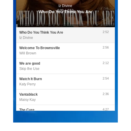
Iz Divine
0:00
/
2:52
Who Do You Think You Are
2:52
Who Do You Think You Are
Iz Divine
2:56
Welcome To Brownsville
Will Brown
2:12
We are good
Skip the Use
2:54
Watch It Burn
Katy Perry
2:36
Vantablack
Maisy Kay
4:27
The Cure
Olivia Rodrigo
2:55
Sleepless in a Hotel Room
Luke Combs