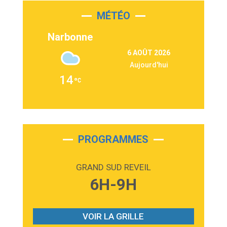
MÉTÉO
3:03
Second Chance
Lukas Graham
Narbonne
3:09
Repeat It
6 AOÛT 2026
Martin Garrix & Ed Sheeran
Aujourd'hui
2:36
Passenger
14
Alex Warren
3:40
Outta Sight
Tabi Yosha
2:28
On My Soul
Bruno Mars
PROGRAMMES
2:59
Love sensation
Madonna
GRAND SUD REVEIL
3:59
Lost boys
6H-9H
Phoebe Bridgers
3:07
Look At My Life
Gracie Abrams
VOIR LA GRILLE