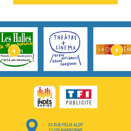
2:54
I Knew It, I Knew You
Taylor Swift
2:45
How It Was Before
Tom Gregory
3:40
Heaven On Your Mind
Kygo
2:57
Heart On Fire
Lovecats
3:14
Hate that i made you love me
Ariana Grande –
3:22
Go that high
Ray Dalton
2:58
Get Away
Pony Pony Run Run
3:26
From Down Here
Lola Young
33 RUE FÉLIX ALDY
4:33
Dancing on my own
11100 NARBONNE